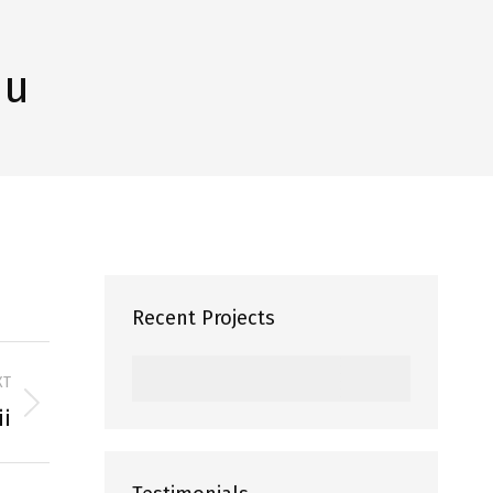
iu
Recent Projects
XT
ii