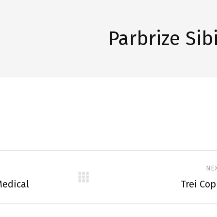
Parbrize Sib
NE
on
Medical
Next
Trei Cop
project: