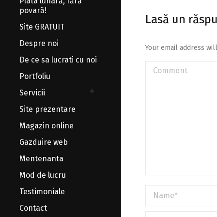
Plata lunară, fără
povară!
Lasă un răsp
Site GRATUIT
Despre noi
Your email address wil
De ce sa lucrati cu noi
Comment
Portfoliu
Servicii
Site prezentare
Magazin online
Gazduire web
Mentenanta
Mod de lucru
Name *
Testimoniale
Contact