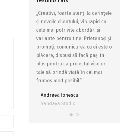
Testimonials
e aplicați pe
„Creativi, foarte atenți la cerințele
Profesioni
i,adaptabili
și nevoile clientului, vin rapid cu
cerințele 
 site-ului și vin
cele mai potrivite abordări și
tehnic pe 
 ce fac atractiv
variante pentru tine. Prietenoși și
cu soluții
arte bune pentru
prompți, comunicarea cu ei este o
site-ul,pr
comand.
plăcere, dispuși să facă pași în
munca de
plus pentru ca proiectul viselor
Site
adaec
tale să prindă viață în cel mai
Stefan
frumos mod posibil.”
Ada Eco
sib
Andreea Ionescu
Sandaya Studio