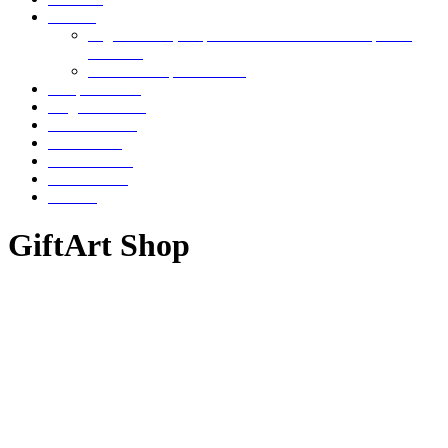
Servicii
Digitalizarea și Implementarea Serviciilor AI pentru
IMM-uri
Femeia antreprenor 2024
Site prezentare
Magazin online
Gazduire web
Mentenanta
Mod de lucru
Testimoniale
Contact
GiftArt Shop