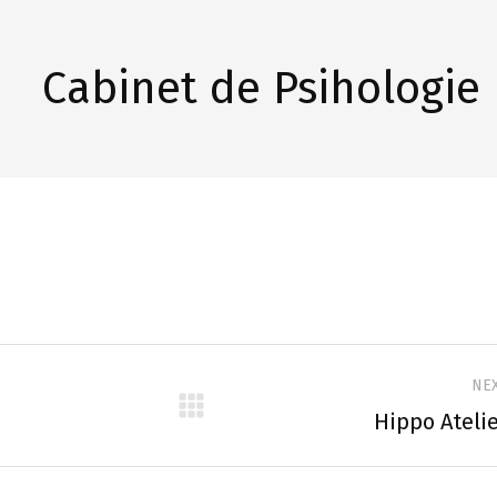
Cabinet de Psihologie
NE
on
Next
Hippo Ateli
project: