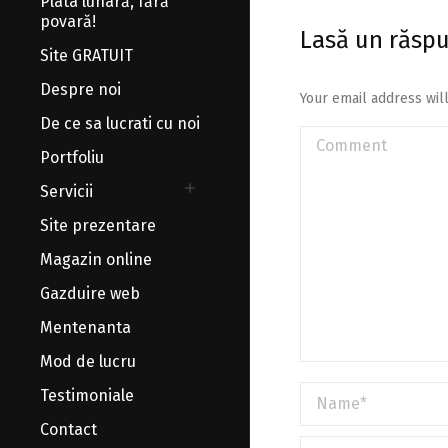
Plata lunară, fără
povară!
Lasă un răsp
Site GRATUIT
Despre noi
Your email address wil
De ce sa lucrati cu noi
Comment
Portfoliu
Servicii
Site prezentare
Magazin online
Gazduire web
Mentenanta
Mod de lucru
Name *
Testimoniale
Contact