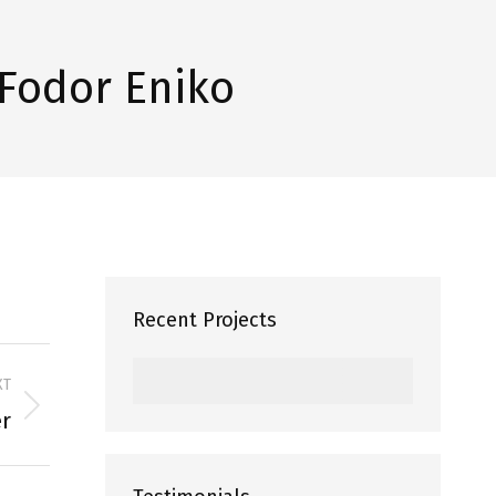
 Fodor Eniko
Recent Projects
XT
er