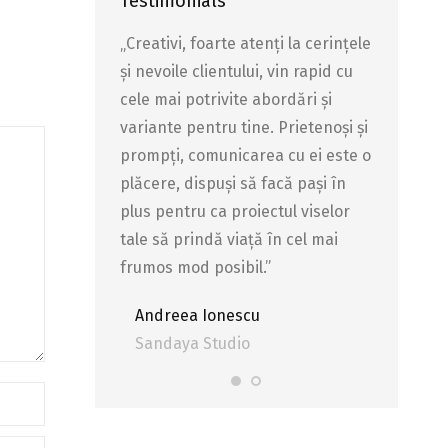
Testimonials
e aplicați pe
„Creativi, foarte atenți la cerințele
Profesioni
i,adaptabili
și nevoile clientului, vin rapid cu
cerințele 
 site-ului și vin
cele mai potrivite abordări și
tehnic pe 
 ce fac atractiv
variante pentru tine. Prietenoși și
cu soluții
arte bune pentru
prompți, comunicarea cu ei este o
site-ul,pr
comand.
plăcere, dispuși să facă pași în
munca de
plus pentru ca proiectul viselor
Site
adaec
tale să prindă viață în cel mai
Stefan
frumos mod posibil.”
Ada Eco
sib
Andreea Ionescu
Sandaya Studio